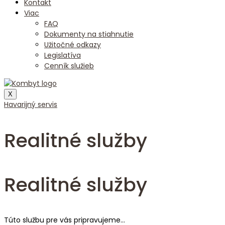
Kontakt
Viac
FAQ
Dokumenty na stiahnutie
Užitočné odkazy
Legislatíva
Cenník služieb
X
Havarijný servis
Realitné služby
Realitné služby
Túto službu pre vás pripravujeme…