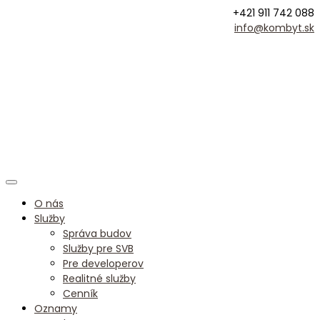
+421 911 742 088
info@kombyt.sk
O nás
Služby
Správa budov
Služby pre SVB
Pre developerov
Realitné služby
Cenník
Oznamy